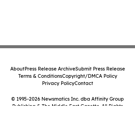
About
Press Release Archive
Submit Press Release
Terms & Conditions
Copyright/DMCA Policy
Privacy Policy
Contact
© 1995-2026 Newsmatics Inc. dba Affinity Group
Publishing & The Middle East Gazette. All Rights
Reserved.
Cookie Settings / Your Privacy Choices